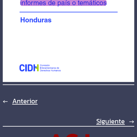
←
Anterior
Siguiente
→